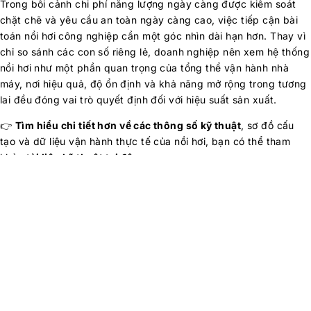
Trong bối cảnh chi phí năng lượng ngày càng được kiểm soát
chặt chẽ và yêu cầu an toàn ngày càng cao, việc tiếp cận bài
toán nồi hơi công nghiệp cần một góc nhìn dài hạn hơn. Thay vì
chỉ so sánh các con số riêng lẻ, doanh nghiệp nên xem hệ thống
nồi hơi như một phần quan trọng của tổng thể vận hành nhà
máy, nơi hiệu quả, độ ổn định và khả năng mở rộng trong tương
lai đều đóng vai trò quyết định đối với hiệu suất sản xuất.
👉
Tìm hiểu chi tiết hơn về các thông số kỹ thuật
, sơ đồ cấu
tạo và dữ liệu vận hành thực tế của nồi hơi, bạn có thể tham
khảo
tài liệu kỹ thuật tại đây:
🔗 CZI Boiler Catalog
👉
Liên hệ với Maruse Engineering
để được
tư vấn giải pháp
nồi hơi công nghiệp phù hợp nhất
với điều kiện vận hành thực
tế của nhà máy bạn. Đội ngũ kỹ sư của Maruse sẵn sàng đồng
hành cùng doanh nghiệp từ khâu đánh giá nhu cầu đến triển
khai và vận hành ổn định lâu dài.