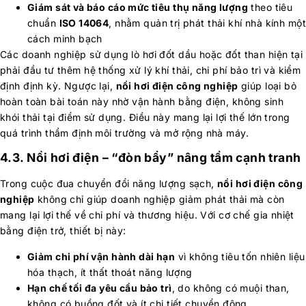
Giám sát và báo cáo mức tiêu thụ năng lượng
theo tiêu
chuẩn
ISO 14064
, nhằm quản trị phát thải khí nhà kính một
cách minh bạch
Các doanh nghiệp sử dụng lò hơi đốt dầu hoặc đốt than hiện tại
phải đầu tư thêm hệ thống xử lý khí thải, chi phí bảo trì và kiểm
định định kỳ. Ngược lại,
nồi hơi điện công nghiệp
giúp loại bỏ
hoàn toàn bài toán này nhờ vận hành bằng điện, không sinh
khói thải tại điểm sử dụng. Điều này mang lại lợi thế lớn trong
quá trình thẩm định môi trường và mở rộng nhà máy.
4.3. Nồi hơi điện – “đòn bẩy” nâng tầm cạnh tranh
Trong cuộc đua chuyển đổi năng lượng sạch,
nồi hơi điện công
nghiệp
không chỉ giúp doanh nghiệp giảm phát thải mà còn
mang lại lợi thế về chi phí và thương hiệu. Với cơ chế gia nhiệt
bằng điện trở, thiết bị này:
Giảm chi phí vận hành dài hạn
vì không tiêu tốn nhiên liệu
hóa thạch, ít thất thoát năng lượng
Hạn chế tối đa yêu cầu bảo trì
, do không có muội than,
không có buồng đốt và ít chi tiết chuyển động