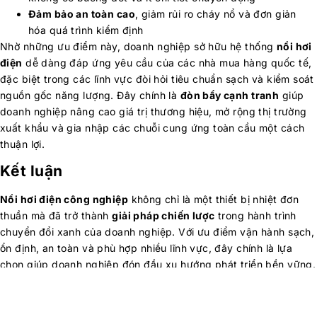
Đảm bảo an toàn cao
, giảm rủi ro cháy nổ và đơn giản
hóa quá trình kiểm định
Nhờ những ưu điểm này, doanh nghiệp sở hữu hệ thống
nồi hơi
điện
dễ dàng đáp ứng yêu cầu của các nhà mua hàng quốc tế,
đặc biệt trong các lĩnh vực đòi hỏi tiêu chuẩn sạch và kiểm soát
nguồn gốc năng lượng. Đây chính là
đòn bẩy cạnh tranh
giúp
doanh nghiệp nâng cao giá trị thương hiệu, mở rộng thị trường
xuất khẩu và gia nhập các chuỗi cung ứng toàn cầu một cách
thuận lợi.
Kết luận
Nồi hơi điện công nghiệp
không chỉ là một thiết bị nhiệt đơn
thuần mà đã trở thành
giải pháp chiến lược
trong hành trình
chuyển đổi xanh của doanh nghiệp. Với ưu điểm vận hành sạch,
ổn định, an toàn và phù hợp nhiều lĩnh vực, đây chính là lựa
chọn giúp doanh nghiệp đón đầu xu hướng phát triển bền vững.
👉
Liên hệ với Maruse Engineering
để được tư vấn hệ thống
nồi hơi công nghiệp
phù hợp với ngành nghề, ngân sách và lộ