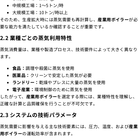
中規模工場：1～5トン/時
大規模工場：10トン/時以上
そのため、生産拡大時には蒸気需要も再計算し、
産業用ボイラー
が必
要な能力を満たしているか確認することが重要です。
2.2 業種ごとの蒸気利用特性
蒸気消費量は、業種や製造プロセス、技術要件によって大きく異なり
ます。
食品：
調理や殺菌に蒸気を使用
医薬品：
クリーンで安定した蒸気が必要
ランドリー：
乾燥やプレスに大量の蒸気を使用
電子産業：
環境制御のために蒸気を使用
したがって、
産業用ボイラー
を選定する際には、業種特性を理解し、
正確な計算と品質確保を行うことが不可欠です。
2.3 システムの技術パラメータ
蒸気需要に影響を与える主な技術要素には、圧力、温度、および
産業
用ボイラー
の運転効率が含まれます。