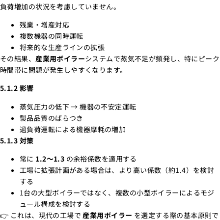
負荷増加の状況を考慮していません。
残業・増産対応
複数機器の同時運転
将来的な生産ラインの拡張
その結果、
産業用ボイラー
システムで蒸気不足が頻発し、特にピーク
時間帯に問題が発生しやすくなります。
5.1.2 影響
蒸気圧力の低下 → 機器の不安定運転
製品品質のばらつき
過負荷運転による機器摩耗の増加
5.1.3 対策
常に
1.2～1.3
の余裕係数を適用する
工場に拡張計画がある場合は、より高い係数（約1.4）を検討
する
1台の大型ボイラーではなく、複数の小型ボイラーによるモジ
ュール構成を検討する
👉 これは、現代の工場で
産業用ボイラー
を選定する際の基本原則で