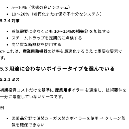
5～10%（状態の良いシステム）
10～20%（老朽化または保守不十分なシステム）
5.2.4 対策
蒸気需要に少なくとも
10～15%の損失分
を加算する
スチームトラップを定期的に点検する
高品質な断熱材を使用する
👉 これは、
産業用熱機器
の効率を最適化するうえで重要な要素で
す。
5.3 用途に合わないボイラータイプを選んでいる
5.3.1 ミス
初期投資コストだけを基準に
産業用ボイラー
を選定し、技術要件を
十分に考慮していないケースです。
例：
医薬品分野で油焚き・ガス焚きボイラーを使用 → クリーン蒸
気を確保できない