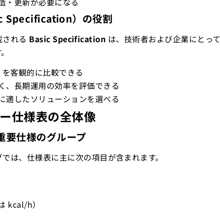
造・更新が必要になる
c Specification）の役割
載される
Basic Specification
は、技術者および企業にとっ
す。
ー
を客観的に比較できる
く、長期運用の効率を評価できる
に適したソリューションを選べる
ラー仕様表の全体像
る重要仕様のグループ
グでは、仕様表に主に次の項目が含まれます。
kcal/h）
）