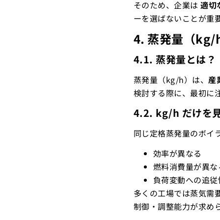
そのため、企業は
適切
ーを選ばないことが重
4. 蒸発量（k
4.1. 蒸発量とは？
蒸発量（kg/h）は、
産
検討する際に、最初に
4.2. kg/h だ
同じ定格蒸発量のボイ
効率が異なる
燃料消費量が異な
負荷変動への追従
多くの工場では蒸気需
制御・調整能力が求め