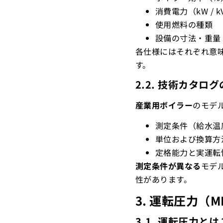
消費電力（kW / k
使用燃料の種類
設備の寸法・重量
各仕様にはそれぞれ意
す。
2.2. 技術カタ
産業用ボイラー
のモデ
測定条件（給水温
単位および換算方
定格能力と実運転
測定条件が異なる
モデ
性があります。
3. 運転圧力（
3.1. 運転圧力とは