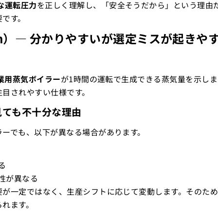
な運転圧力
を正しく理解し、「安全そうだから」という理由
要です。
g/h）― 分かりやすいが選定ミスが起きや
業用蒸気ボイラー
が1時間の運転で生成できる蒸気量を示し
注目されやすい仕様です。
けを見ても不十分な理由
ラーでも、以下が異なる場合があります。
る
性が異なる
要が一定ではなく、生産シフトに応じて変動します。そのた
られます。