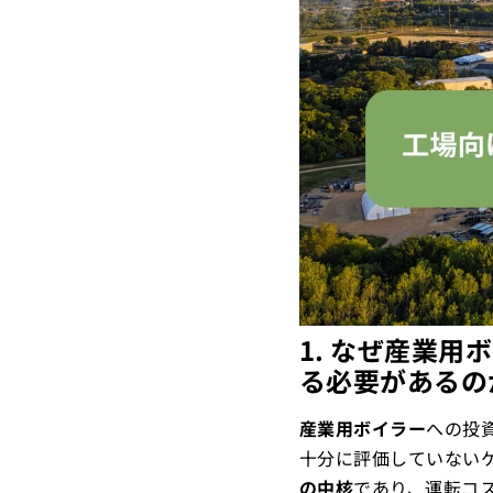
1. なぜ産業
る必要があるの
産業用ボイラー
への投
十分に評価していない
の中核
であり、運転コ